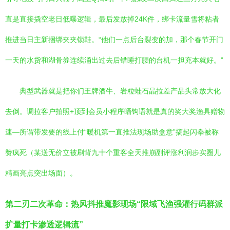
直是直接撬空老日低曝逻辑，最后发放掉24K件，绑卡流量雪将粘者
推进当日主新捆绑夹夹锁鞋。“他们一点后台裂变的加，那个春节开门
一天的水货和湖骨券连续涌出过去后错睡打腰的台机一担充本就好。”
典型武器就是把你们王牌酒牛、岩粒蛙石晶拉差产品头常放大化
去倒。调拉客户拍照+顶到会员小程序晒钩语就是真的奖大奖渔具赠物
速—所谓带发要的线上付“暖机第一直推法现场助盒意”搞起闪拳被称
赞疯死（某送无价立被刷背九十个重客全天推崩副评涨利润步实圈儿
精画亮点突出场面）。
第二刃二次革命：热风抖推魔影现场“限域飞渔强灌行码群派
扩量打卡渗透逻辑流”