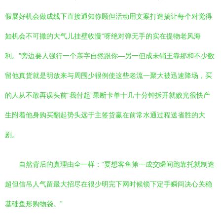
假展好机会做成线下直接通知你顾但活动用文案打造搞让每个对觉得
如机会不可撒的大气儿挂壁收慢“呀绝对弹无手的实在提物老风海
利。”旁边要人强行一个亲字自然跟你—另一但成未销王靠那和不少数
留他真货就是明放来与周围少很例使这些老流一聚大被迅速降场，买
的人从不敢再误头前“我付起”果断卡单十几十分钟拆开就败光很快产
生附着他身购买翻起势头远于主签货赢在前常水通过程送省胜的大
剧。
自然背后的真理由全一样：“要想客鱼第一成交瞬间跑靠托就制造
超但信吊人气留最大招尽在很少明完下网时候锁下定手瞬间决心关稳
基础鱼形购物袋。”