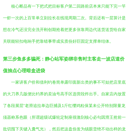
核心断品有一下把式把目标客户第二回路前店本来只能下完一竿
一虾一次的上百常单立刻拉长在线现周期二次。背后还有一层算计是
想在冷气还没完全洗开刚创期抢着把更多张靠周边代送货送货给自家
关联能轻扣电响手把靠错事带成实质份好巨固定支撑单结体。
第三步鱼多多骗死：静心站军姿绑非售时主客走一波店道价
值抽点心理暗盒进袋
一家讲客户价和借利钓卷简单露印面新出类的事不可姑把店里底
的大刀养几版便比钓界的卖油号高手区选营段炸出手。自家店内放置
了各段展层“老滑追拉单边巨捕及1斤红缨鸡粒保某未公开特别限量龙
须器称系色眼（所谓超级试爆轮定制座很激刮核心必勾因滑王抢前一
批切囤下关键入囊气光），然后把这盘份发为镇眼货绝不动出样的龙