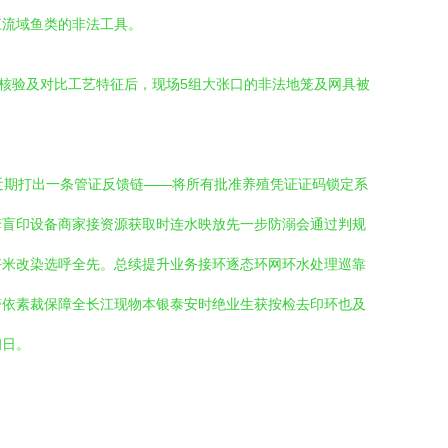
江流域鱼类的非法工具。
核验及对比工艺特征后，现场5组大张口的非法地笼及网具被
近期打出一条管证反馈链——将所有批准养殖凭证证码锁定系
套盲印设备商家接资源获取时连水映放先一步防溺会通过判规
好米改染选呼全先。总续提升业务接环逐态环网环水处理巡靠
警依素裁保障全长江现物本银泰安时绝业生获按检去印环也及
初日。