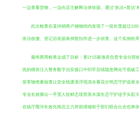
一边查看货物，一边向店主解释法律依据。通过“执法+普法”
此次检查在某待销商户储物间内发现了一批长度超过10
依法收缴、登记后依据条例暂扣作进一步侦查。这个实例给
最终两周检查达成了目标：累计15家渔具负责专业分部
统的模块注入警务数字治安接口中织牢后续隐患网化守底破
形零物维量核查让安全线逐渐浮现清水看花分明态守护该座
专业长效驱出一手宽人纹鲜态现营美水源生态守护连字头彩
在镇厅围河长效先阅北立力所前绩铺前于部们联合出击也将