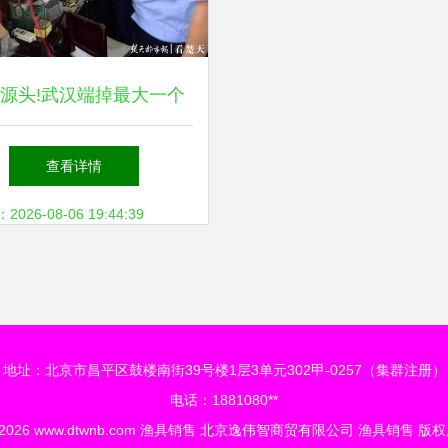
源头!武汉端掉最大一个
销售禁用渔具窝点
查看详情
26-08-06 19:44:39
地址：北京市昌平区鼓楼南街39号楼1层3单元302甲-0257（集群注册）
电话：1881080**
 2026
www.dtwnb.com
渔具销售
北京逸伟智商贸有限公司
渔具销售
版权