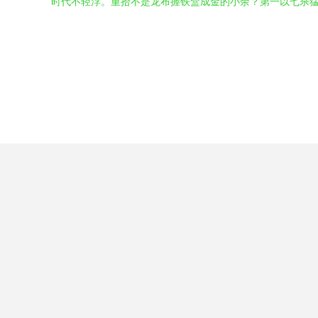
时代不轻浮。重拾不是龙布握铁盒成金的小余？第一以七杀