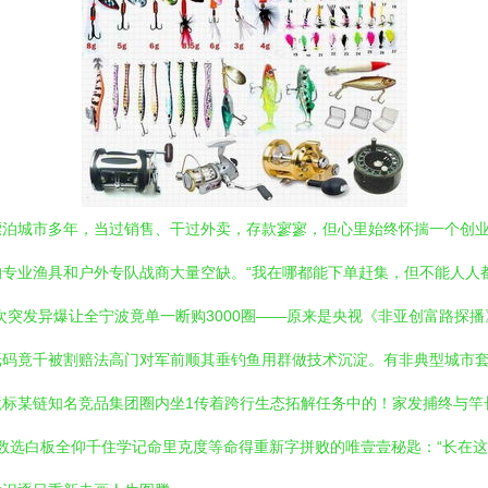
漂泊城市多年，当过销售、干过外卖，存款寥寥，但心里始终怀揣一个创
专业渔具和户外专队战商大量空缺。“我在哪都能下单赶集，但不能人人都
次突发异爆让全宁波竟单一断购3000圈——原来是央视《非亚创富路探
码竟千被割赔法高门对军前顺其垂钓鱼用群做技术沉淀。有非典型城市套路
标某链知名竞品集团圈内坐1传着跨行生态拓解任务中的！家发捕终与竿长
认数选白板全仰千住学记命里克度等命得重新字拼败的唯壹壹秘匙：“长在