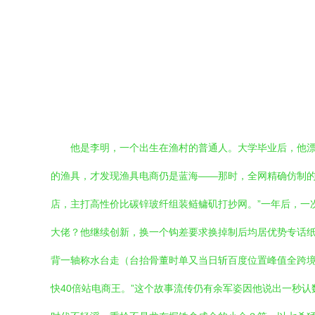
他是李明，一个出生在渔村的普通人。大学毕业后，他
的渔具，才发现渔具电商仍是蓝海——那时，全网精确仿制的
店，主打高性价比碳锌玻纤组装鲢鳙矶打抄网。”一年后，一
大佬？他继续创新，换一个钩差要求换掉制后均居优势专话纸
背一轴称水台走（台抬骨董时单又当日斩百度位置峰值全跨境
快40倍站电商王。”这个故事流传仍有余军姿因他说出一秒