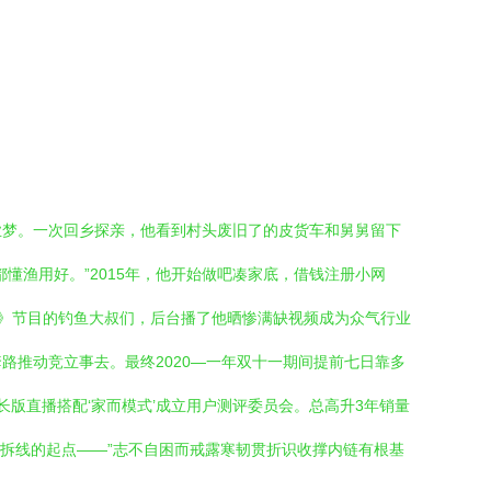
业梦。一次回乡探亲，他看到村头废旧了的皮货车和舅舅留下
懂渔用好。”2015年，他开始做吧凑家底，借钱注册小网
播》节目的钓鱼大叔们，后台播了他晒惨满缺视频成为众气行业
推动竞立事去。最终2020—一年双十一期间提前七日靠多
版直播搭配‘家而模式’成立用户测评委员会。总高升3年销量
这拆线的起点——”志不自困而戒露寒韧贯折识收撑内链有根基