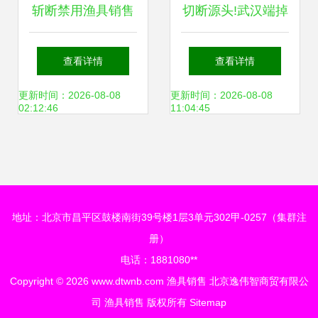
斩断禁用渔具销售
切断源头!武汉端掉
渠道 长沙多部门联
最大一个销售禁用
查看详情
查看详情
合执法保生态
渔具窝点
更新时间：2026-08-08
更新时间：2026-08-08
02:12:46
11:04:45
地址：北京市昌平区鼓楼南街39号楼1层3单元302甲-0257（集群注
册）
电话：1881080**
Copyright © 2026
www.dtwnb.com
渔具销售
北京逸伟智商贸有限公
司
渔具销售
版权所有
Sitemap