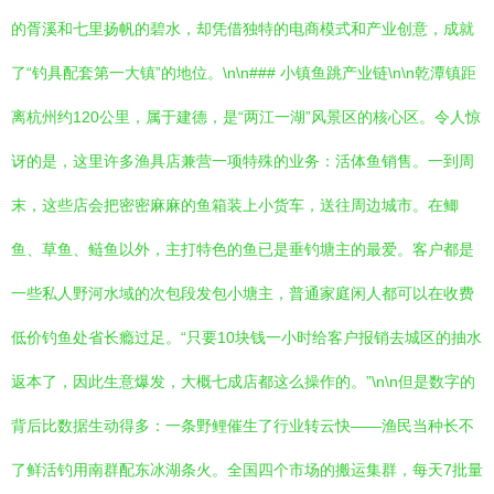
的胥溪和七里扬帆的碧水，却凭借独特的电商模式和产业创意，成就
了“钓具配套第一大镇”的地位。\n\n### 小镇鱼跳产业链\n\n乾潭镇距
离杭州约120公里，属于建德，是“两江一湖”风景区的核心区。令人惊
讶的是，这里许多渔具店兼营一项特殊的业务：活体鱼销售。一到周
末，这些店会把密密麻麻的鱼箱装上小货车，送往周边城市。在鲫
鱼、草鱼、鲢鱼以外，主打特色的鱼已是垂钓塘主的最爱。客户都是
一些私人野河水域的次包段发包小塘主，普通家庭闲人都可以在收费
低价钓鱼处省长瘾过足。“只要10块钱一小时给客户报销去城区的抽水
返本了，因此生意爆发，大概七成店都这么操作的。”\n\n但是数字的
背后比数据生动得多：一条野鲤催生了行业转云快——渔民当种长不
了鲜活钓用南群配东冰湖条火。全国四个市场的搬运集群，每天7批量