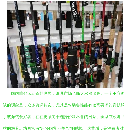
国内垂钓运动蓬勃发展，渔具市场也随之水涨船高。一个不容忽
视的现象是，众多资深钓友，尤其是对装备性能有较高要求的竞技钓
手或海钓爱好者，往往更倾向于选择价格不菲的日系、美系或欧洲品
牌的渔具。坊间常有“只怪国货不争气”的感慨，这背后，是消费者对