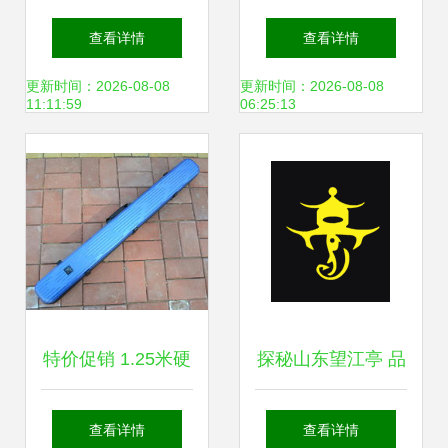
度剖析 抓住垂钓经
鱼的“诞生地”，竟
查看详情
查看详情
济风口，开启创业
藏在这个浙江内陆
更新时间：2026-08-08
更新时间：2026-08-08
11:11:59
06:25:13
理想选择
小镇？
特价促销 1.25米硬
探秘山东望江亭 品
壳对开竿包，渔具
质渔具的专业之选
查看详情
查看详情